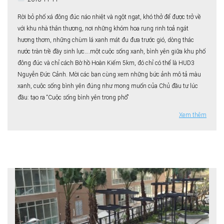
Rời bỏ phố xá đông đúc náo nhiệt và ngột ngạt, khó thở để được trở về
với khu nhà thân thương, nơi những khóm hoa rung rinh toả ngát
hương thơm, những chùm lá xanh mát đu đưa trước gió, dòng thác
nước tràn trề đầy sinh lực….một cuộc sống xanh, bình yên giữa khu phố
đông đúc và chỉ cách Bờ hồ Hoàn Kiếm 5km, đó chỉ có thể là HUD3
Nguyễn Đức Cảnh. Mời các bạn cùng xem những bức ảnh mô tả màu
xanh, cuộc sống bình yên đúng như mong muốn của Chủ đầu tư lúc
đầu: tạo ra “Cuộc sống bình yên trong phố”
Xem thêm