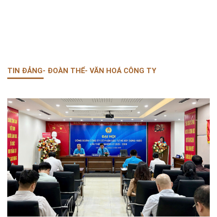
TIN ĐẢNG- ĐOÀN THỂ- VĂN HOÁ CÔNG TY