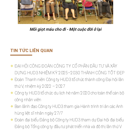
Mỗi giọt máu cho đi - Một cuộc đời ở lại
TIN TỨC LIÊN QUAN
ĐẠI HỘI CÔNG ĐOÀN CÔNG TY CỔ PHẦN ĐẦU TƯ VÀ XÂY
DỰNG HUD3 NHIỆM KỲ 2025–2030 THÀNH CÔNG TỐT ĐẸP
Đoàn Thanh niên Công ty HUD3 tổ chức thành công Đại hội lần
thứ V, nhiệm kỳ 2022 – 2027
Công ty HUD3 tổ chức du lịch hè năm 2020 cho toàn thể cán bộ
công nhân viên
Ban lãnh đạo Công ty HUD3 tham gia Hành trình tri ân các Anh
hùng liệt sĩ nhân ngày 27/7
Đoàn đại biểu Đảng bộ Công ty HUD3 tham dự Đại hội đại biểu
Đảng bộ Tổng công ty đầu tư phát triển nhà và đô thị lần thứ V