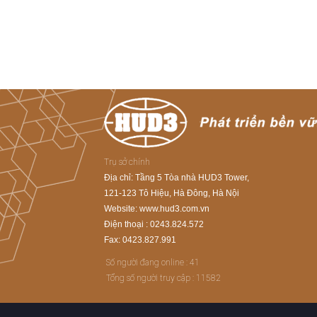
Trụ sở chính
Địa chỉ: Tầng 5 Tòa nhà HUD3 Tower,
121-123 Tô Hiệu, Hà Đông, Hà Nội
Website: www.hud3.com.vn
Điện thoại : 0243.824.572
Fax: 0423.827.991
Số người đang online :
41
Tổng số người truy cập :
11582