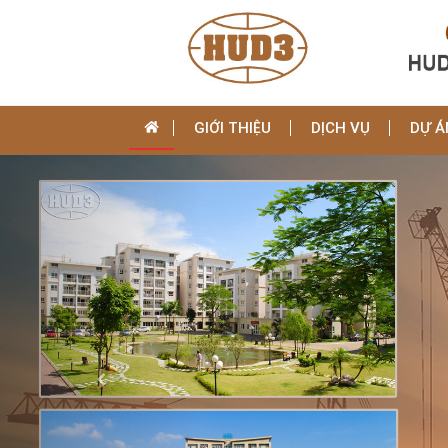
GIỚI THIỆU
DỊCH VỤ
DỰ Á