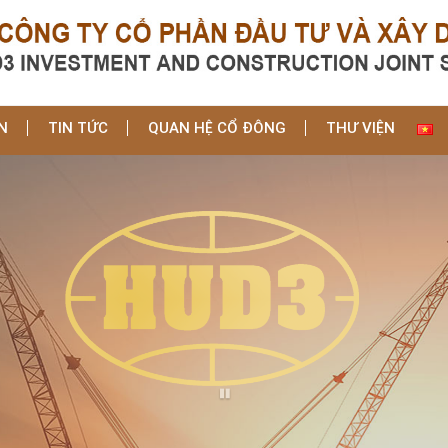
N
TIN TỨC
QUAN HỆ CỔ ĐÔNG
THƯ VIỆN