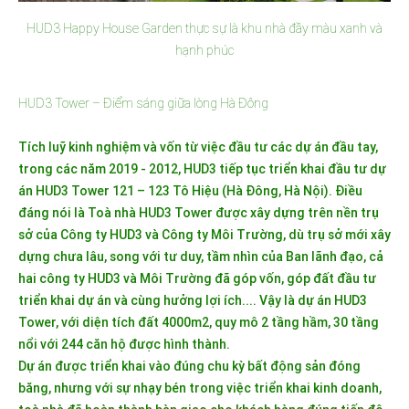
HUD3 Happy House Garden thực sự là khu nhà đầy màu xanh và
hạnh phúc
HUD3 Tower – Điểm sáng giữa lòng Hà Đông
Tích luỹ kinh nghiệm và vốn từ việc đầu tư các dự án đầu tay,
trong các năm 2019 - 2012, HUD3 tiếp tục triển khai đầu tư dự
án HUD3 Tower 121 – 123 Tô Hiệu (Hà Đông, Hà Nội). Điều
đáng nói là Toà nhà HUD3 Tower được xây dựng trên nền trụ
sở của Công ty HUD3 và Công ty Môi Trường, dù trụ sở mới xây
dựng chưa lâu, song với tư duy, tầm nhìn của Ban lãnh đạo, cả
hai công ty HUD3 và Môi Trường đã góp vốn, góp đất đầu tư
triển khai dự án và cùng hưởng lợi ích.... Vậy là dự án HUD3
Tower, với diện tích đất 4000m2, quy mô 2 tầng hầm, 30 tầng
nổi với 244 căn hộ được hình thành.
Dự án được triển khai vào đúng chu kỳ bất động sản đóng
băng, nhưng với sự nhạy bén trong việc triển khai kinh doanh,