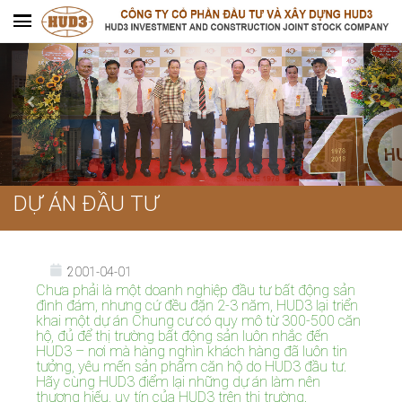
DỰ ÁN ĐẦU TƯ
2001-04-01
Chưa phải là một doanh nghiệp đầu tư bất động sản
đình đám, nhưng cứ đều đặn 2-3 năm, HUD3 lại triển
khai một dự án Chung cư có quy mô từ 300-500 căn
hộ, đủ để thị trường bất động sản luôn nhắc đến
HUD3 – nơi mà hàng nghìn khách hàng đã luôn tin
tưởng, yêu mến sản phẩm căn hộ do HUD3 đầu tư.
Hãy cùng HUD3 điểm lại những dự án làm nên
thương hiếu, uy tín của HUD3 trên thị trường.