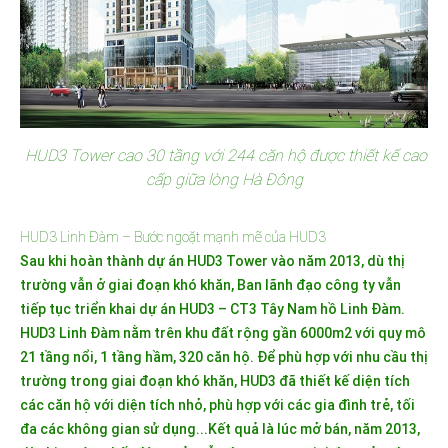
HUD3 Tower cao 30 tầng với 244 căn hộ được thiết kế cao
cấp giữa lòng Hà Đông
HUD3 Linh Đàm – Bước ngoặt mạnh mẽ của HUD3
Sau khi hoàn thành dự án HUD3 Tower vào năm 2013, dù thị
trường vẫn ở giai đoạn khó khăn, Ban lãnh đạo công ty vẫn
tiếp tục triển khai dự án HUD3 – CT3 Tây Nam hồ Linh Đàm.
HUD3 Linh Đàm nằm trên khu đất rộng gần 6000m2 với quy mô
21 tầng nổi, 1 tầng hầm, 320 căn hộ. Để phù hợp với nhu cầu thị
trường trong giai đoạn khó khăn, HUD3 đã thiết kế diện tích
các căn hộ với diện tích nhỏ, phù hợp với các gia đình trẻ, tối
đa các không gian sử dụng...Kết quả là lúc mở bán, năm 2013,