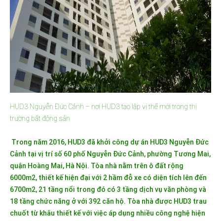
HUD3 Nguyễn Đức Cảnh – nơi HUD3 tạo lập vị thế mới trong thị
trường bất động sản
Trong năm 2016, HUD3 đã khởi công dự án HUD3 Nguyễn Đức
Cảnh tại vị trí số 60 phố Nguyễn Đức Cảnh, phường Tương Mai,
quận Hoàng Mai, Hà Nội. Tòa nhà nằm trên ô đất rộng
6000m2, thiết kế hiện đại với 2 hầm đỗ xe có diện tích lên đến
6700m2, 21 tầng nổi trong đó có 3 tầng dịch vụ văn phòng và
18 tầng chức năng ở với 392 căn hộ. Tòa nhà được HUD3 trau
chuốt từ khâu thiết kế với việc áp dụng nhiều công nghệ hiện