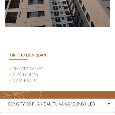
TIN TỨC LIÊN QUAN
THI CÔNG XÂY LẮP
QUẢN LÝ DỰ ÁN
DỰ ÁN ĐẦU TƯ
CÔNG TY CỔ PHẦN ĐẦU TƯ VÀ XÂY DỰNG HUD3