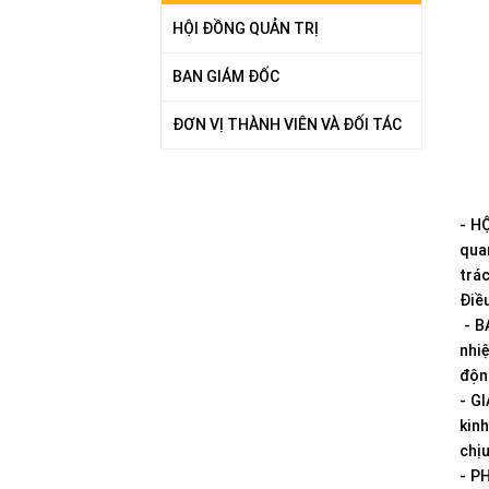
HỘI ĐỒNG QUẢN TRỊ
BAN GIÁM ĐỐC
ĐƠN VỊ THÀNH VIÊN VÀ ĐỐI TÁC
- H
qua
trá
Điều
- B
nhiệ
độn
- G
kin
chịu
- P