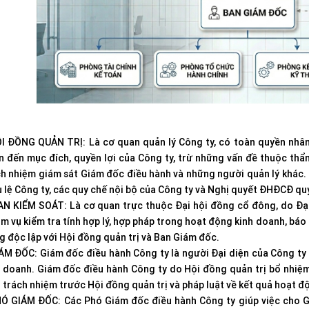
ỘI ĐỒNG QUẢN TRỊ: Là cơ quan quản lý Công ty, có toàn quyền nhân
n đến mục đích, quyền lợi của Công ty, trừ những vấn đề thuộc th
ch nhiệm giám sát Giám đốc điều hành và những người quản lý khác.
 lệ Công ty, các quy chế nội bộ của Công ty và Nghị quyết ĐHĐCĐ quy
AN KIỂM SOÁT: Là cơ quan trực thuộc Đại hội đồng cổ đông, do Đại
m vụ kiểm tra tính hợp lý, hợp pháp trong hoạt động kinh doanh, báo
g độc lập với Hội đồng quản trị và Ban Giám đốc.
IÁM ĐỐC: Giám đốc điều hành Công ty là người Đại diện của Công ty
h doanh. Giám đốc điều hành Công ty do Hội đồng quản trị bổ nhiệ
 trách nhiệm trước Hội đồng quản trị và pháp luật về kết quả hoạt đ
HÓ GIÁM ĐỐC: Các Phó Giám đốc điều hành Công ty giúp việc cho 