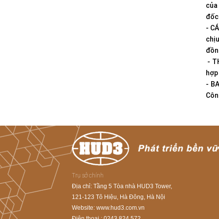
của
đốc
- C
chị
đồng
- T
hợp 
- B
Công
Trụ sở chính
Địa chỉ: Tầng 5 Tòa nhà HUD3 Tower,
121-123 Tô Hiệu, Hà Đông, Hà Nội
Website: www.hud3.com.vn
Điện thoại : 0243.824.572