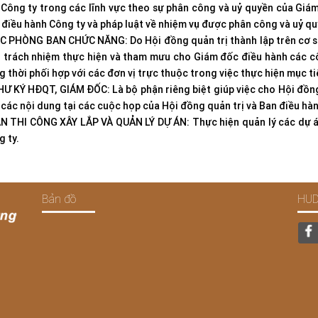
 Công ty trong các lĩnh vực theo sự phân công và uỷ quyền của Giá
 điều hành Công ty và pháp luật về nhiệm vụ được phân công và uỷ qu
ÁC PHÒNG BAN CHỨC NĂNG: Do Hội đồng quản trị thành lập trên cơ s
u trách nhiệm thực hiện và tham mưu cho Giám đốc điều hành các c
 thời phối hợp với các đơn vị trực thuộc trong việc thực hiện mục t
HƯ KÝ HĐQT, GIÁM ĐỐC: Là bộ phận riêng biệt giúp việc cho Hội đồng
các nội dung tại các cuộc họp của Hội đồng quản trị và Ban điều hàn
AN THI CÔNG XÂY LẮP VÀ QUẢN LÝ DỰ ÁN: Thực hiện quản lý các dự án
 ty.
Bản đồ
HUD