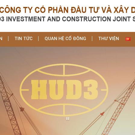
N
TIN TỨC
QUAN HỆ CỔ ĐÔNG
THƯ VIỆN