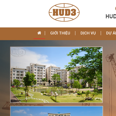
GIỚI THIỆU
DỊCH VỤ
DỰ Á