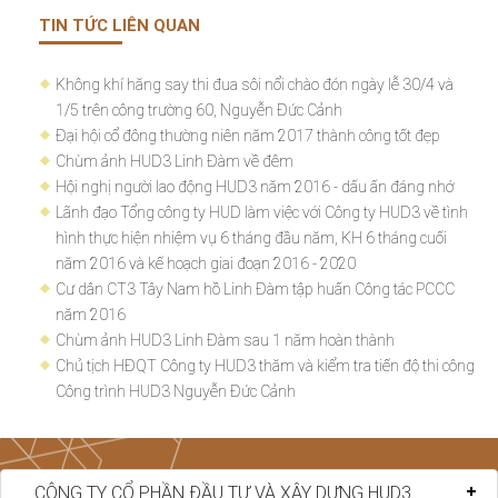
TIN TỨC LIÊN QUAN
Không khí hăng say thi đua sôi nổi chào đón ngày lễ 30/4 và
1/5 trên công trường 60, Nguyễn Đức Cảnh
Đại hội cổ đông thường niên năm 2017 thành công tốt đẹp
Chùm ảnh HUD3 Linh Đàm về đêm
Hội nghị người lao động HUD3 năm 2016 - dấu ấn đáng nhớ
Lãnh đạo Tổng công ty HUD làm việc với Công ty HUD3 về tình
hình thực hiện nhiệm vụ 6 tháng đầu năm, KH 6 tháng cuối
năm 2016 và kế hoạch giai đoạn 2016 - 2020
Cư dân CT3 Tây Nam hồ Linh Đàm tập huấn Công tác PCCC
năm 2016
Chùm ảnh HUD3 Linh Đàm sau 1 năm hoàn thành
Chủ tịch HĐQT Công ty HUD3 thăm và kiểm tra tiến độ thi công
Công trình HUD3 Nguyễn Đức Cảnh
CÔNG TY CỔ PHẦN ĐẦU TƯ VÀ XÂY DỰNG HUD3