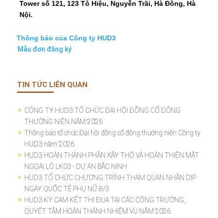
Tower số 121, 123 Tô Hiệu, Nguyễn Trãi, Hà Đông, Hà
Nội.
Thông báo của Công ty HUD3
M
ẫu đơn đăng ký
TIN TỨC LIÊN QUAN
CÔNG TY HUD3 TỔ CHỨC ĐẠI HỘI ĐỒNG CỔ ĐÔNG
THƯỜNG NIÊN NĂM 2026
Thông báo tổ chức Đại hội đồng cổ đông thường niên Công ty
HUD3 năm 2026
HUD3 HOÀN THÀNH PHẦN XÂY THÔ VÀ HOÀN THIỆN MẶT
NGOÀI LÔ LK03 - DỰ ÁN BẮC NINH
HUD3 TỔ CHỨC CHƯƠNG TRÌNH THAM QUAN NHÂN DỊP
NGÀY QUỐC TẾ PHỤ NỮ 8/3
HUD3 KÝ CAM KẾT THI ĐUA TẠI CÁC CÔNG TRƯỜNG,
QUYẾT TÂM HOÀN THÀNH NHIỆM VỤ NĂM 2026