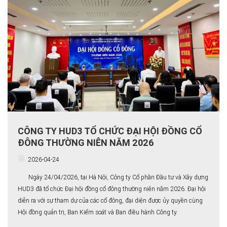
CÔNG TY HUD3 TỔ CHỨC ĐẠI HỘI ĐỒNG CỔ
ĐÔNG THƯỜNG NIÊN NĂM 2026
2026-04-24
Ngày 24/04/2026, tại Hà Nội, Công ty Cổ phần Đầu tư và Xây dựng
HUD3 đã tổ chức Đại hội đồng cổ đông thường niên năm 2026. Đại hội
diễn ra với sự tham dự của các cổ đông, đại diện được ủy quyền cùng
Hội đồng quản trị, Ban Kiểm soát và Ban điều hành Công ty.