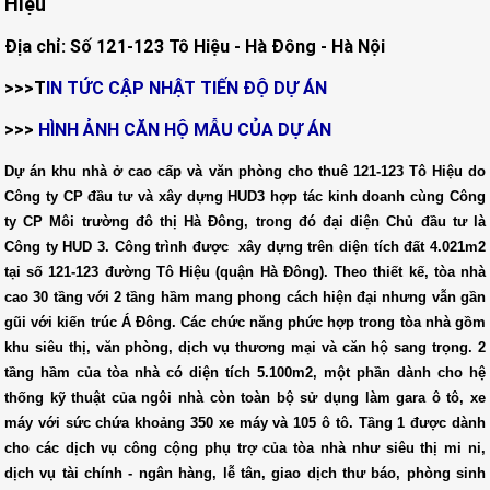
Hiệu
Địa chỉ: Số 121-123 Tô Hiệu - Hà Đông - Hà Nội
>>>T
IN TỨC CẬP NHẬT TIẾN ĐỘ DỰ ÁN
>>>
HÌNH ẢNH CĂN HỘ MẪU CỦA DỰ ÁN
Dự án khu nhà ở cao cấp và văn phòng cho thuê 121-123 Tô Hiệu do
Công ty CP đầu tư và xây dựng HUD3 hợp tác kinh doanh cùng Công
ty CP Môi trường đô thị Hà Đông, trong đó đại diện Chủ đầu tư là
Công ty HUD 3. Công trình được xây dựng trên diện tích đất 4.021m2
tại số 121-123 đường Tô Hiệu (quận Hà Đông). Theo thiết kế, tòa nhà
cao 30 tầng với 2 tầng hầm mang phong cách hiện đại nhưng vẫn gần
gũi với kiến trúc Á Đông. Các chức năng phức hợp trong tòa nhà gồm
khu siêu thị, văn phòng, dịch vụ thương mại và căn hộ sang trọng. 2
tầng hầm của tòa nhà có diện tích 5.100m2, một phần dành cho hệ
thống kỹ thuật của ngôi nhà còn toàn bộ sử dụng làm gara ô tô, xe
máy với sức chứa khoảng 350 xe máy và 105 ô tô. Tầng 1 được dành
cho các dịch vụ công cộng phụ trợ của tòa nhà như siêu thị mi ni,
dịch vụ tài chính - ngân hàng, lễ tân, giao dịch thư báo, phòng sinh