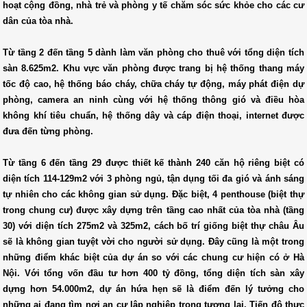
hoạt cộng đồng, nhà trẻ và phòng y tế chăm sóc sức khỏe cho các cư
dân của tòa nhà.
Từ tầng 2 đến tầng 5 dành làm văn phòng cho thuê với tổng diện tích
sàn 8.625m2. Khu vực văn phòng được trang bị hệ thống thang máy
tốc độ cao, hệ thống báo cháy, chữa cháy tự động, máy phát điện dự
phòng, camera an ninh cùng với hệ thống thông gió và điều hòa
không khí tiêu chuẩn, hệ thống dây và cáp điện thoại, internet được
đưa đến từng phòng.
Từ tầng 6 đến tầng 29 được thiết kế thành 240 căn hộ riêng biệt có
diện tích 114-129m2 với 3 phòng ngủ, tận dụng tối đa gió và ánh sáng
tự nhiên cho các không gian sử dụng. Đặc biệt, 4 penthouse (biệt thự
trong chung cư) được xây dựng trên tầng cao nhất của tòa nhà (tầng
30) với diện tích 275m2 và 325m2, cách bố trí giống biệt thự châu Âu
sẽ là không gian tuyệt vời cho người sử dụng. Đây cũng là một trong
những điểm khác biệt của dự án so với các chung cư hiện có ở Hà
Nội. Với tổng vốn đầu tư hơn 400 tỷ đồng, tổng diện tích sàn xây
dựng hơn 54.000m2, dự án hứa hẹn sẽ là điểm đến lý tưởng cho
những ai đang tìm nơi an cư lập nghiệp trong tương lai. Tiến độ thực