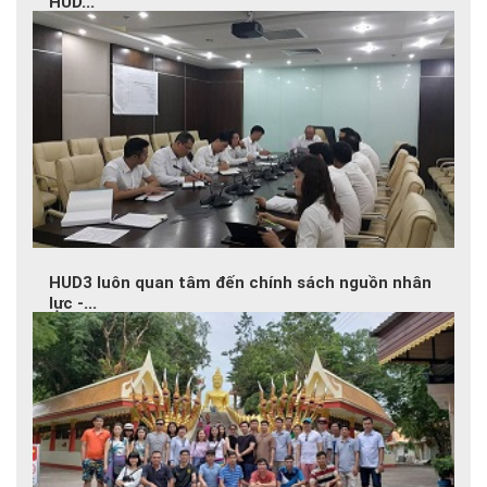
HUD...
2018-10-01
Công đoàn HUD3 đã tham gia thi đấu Giải bóng đá...
HUD3 luôn quan tâm đến chính sách nguồn nhân
lực -...
2018-09-07
Con người là chìa khóa của thành công – Nguồn nhân...