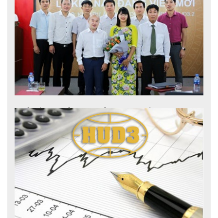
Đồng chí Nguyễn Nho Quyết trúng cử chức danh
Bí...
2018-07-26
Vừa qua, Chi bộ Công ty cổ phần xây lắp và phát...
Lễ kết nạp Đảng viên của Chi bộ Khối DA-KD;
Chi...
2018-04-11
Sinh thời Chủ tịch Hồ Chí Minh đã khẳng định: “Vấn...