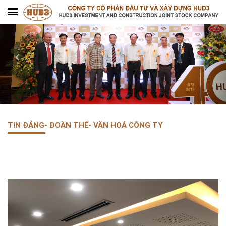
TIN ĐẢNG- ĐOÀN THỂ- VĂN HOÁ CÔNG TY