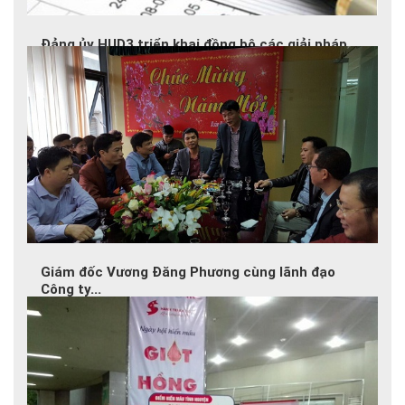
Đảng ủy HUD3 triển khai đồng bộ các giải pháp
để...
2017-03-03
Bộ Chính trị (khóa XII) đã ban hành Chỉ thị...
Giám đốc Vương Đăng Phương cùng lãnh đạo
Công ty...
2017-02-06
Ngày 3/2 (mùng 7 Tết Đinh Dậu), Giám đốc Vương...