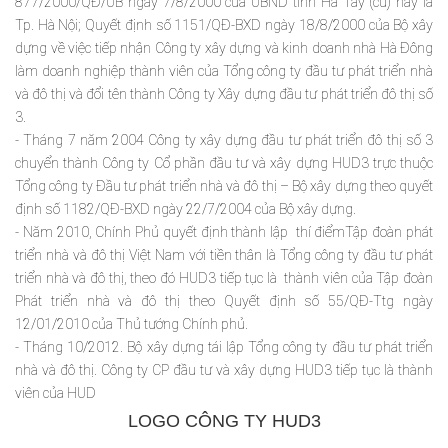
877/2000/QĐ/UB ngày 7/8/2000 của UBND tỉnh Hà Tây (cũ) nay là
Tp. Hà Nội; Quyết định số 1151/QĐ-BXD ngày 18/8/2000 của Bộ xây
dựng về việc tiếp nhận Công ty xây dựng và kinh doanh nhà Hà Đông
làm doanh nghiệp thành viên của Tổng công ty đầu tư phát triển nhà
và đô thị và đổi tên thành Công ty Xây dựng đầu tư phát triển đô thị số
3.
- Tháng 7 năm 2004 Công ty xây dựng đầu tư phát triển đô thị số 3
chuyển thành Công ty Cổ phần đầu tư và xây dựng HUD3 trực thuộc
Tổng công ty Đầu tư phát triển nhà và đô thị – Bộ xây dựng theo quyết
định số 1182/QĐ-BXD ngày 22/7/2004 của Bộ xây dựng.
- Năm 2010, Chính Phủ quyết định thành lập thí điểmTập đoàn phát
triển nhà và đô thị Việt Nam với tiền thân là Tổng công ty đầu tư phát
triển nhà và đô thị, theo đó HUD3 tiếp tục là thành viên của Tập đoàn
Phát triển nhà và đô thị theo Quyết định số 55/QĐ-Ttg ngày
12/01/2010 của Thủ tướng Chính phủ.
- Tháng 10/2012. Bộ xây dựng tái lập Tổng công ty đầu tư phát triển
nhà và đô thị. Công ty CP đầu tư và xây dựng HUD3 tiếp tục là thành
viên của HUD
LOGO CÔNG TY HUD3