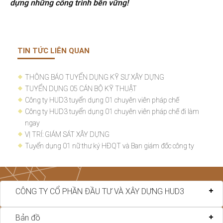
dựng những công trình bền vững!
TIN TỨC LIÊN QUAN
THÔNG BÁO TUYỂN DỤNG KỸ SƯ XÂY DỰNG
TUYỂN DỤNG 05 CÁN BỘ KỸ THUẬT
Công ty HUD3 tuyển dụng 01 chuyên viên pháp chế
Công ty HUD3 tuyển dụng 01 chuyên viên pháp chế đi làm
ngay
VỊ TRÍ: GIÁM SÁT XÂY DỰNG
Tuyển dụng 01 nữ thư ký HĐQT và Ban giám đốc công ty
CÔNG TY CỔ PHẦN ĐẦU TƯ VÀ XÂY DỰNG HUD3
Bản đồ