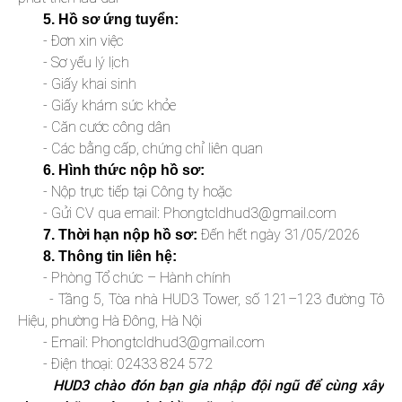
5. Hồ sơ ứng tuyển:
- Đơn xin việc
- Sơ yếu lý lịch
- Giấy khai sinh
- Giấy khám sức khỏe
- Căn cước công dân
- Các bằng cấp, chứng chỉ liên quan
6. Hình thức nộp hồ sơ:
- Nộp trực tiếp tại Công ty hoặc
- Gửi CV qua email: Phongtcldhud3@gmail.com
Đến hết ngày 31/05/2026
7. Thời hạn nộp hồ sơ:
8. Thông tin liên hệ:
- Phòng Tổ chức – Hành chính
- Tầng 5, Tòa nhà HUD3 Tower, số 121–123 đường Tô
Hiệu, phường Hà Đông, Hà Nội
- Email: Phongtcldhud3@gmail.com
- Điện thoại: 02433 824 572
HUD3 chào đón bạn gia nhập đội ngũ để cùng xây