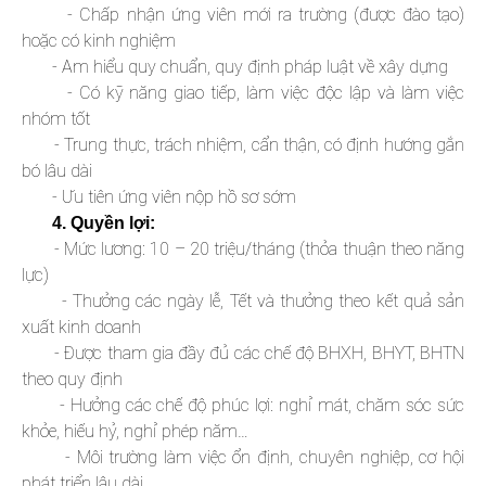
- Chấp nhận ứng viên mới ra trường (được đào tạo)
hoặc có kinh nghiệm
- Am hiểu quy chuẩn, quy định pháp luật về xây dựng
- Có kỹ năng giao tiếp, làm việc độc lập và làm việc
nhóm tốt
- Trung thực, trách nhiệm, cẩn thận, có định hướng gắn
bó lâu dài
- Ưu tiên ứng viên nộp hồ sơ sớm
4. Quyền lợi:
- Mức lương: 10 – 20 triệu/tháng (thỏa thuận theo năng
lực)
- Thưởng các ngày lễ, Tết và thưởng theo kết quả sản
xuất kinh doanh
- Được tham gia đầy đủ các chế độ BHXH, BHYT, BHTN
theo quy định
- Hưởng các chế độ phúc lợi: nghỉ mát, chăm sóc sức
khỏe, hiếu hỷ, nghỉ phép năm…
- Môi trường làm việc ổn định, chuyên nghiệp, cơ hội
phát triển lâu dài