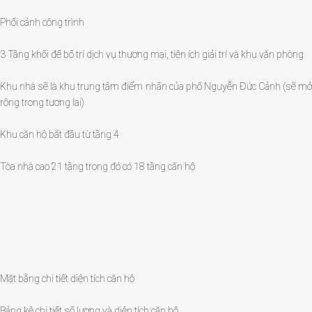
Phối cảnh công trình
3 Tầng khối đế bố trí dịch vụ thương mại, tiện ích giải trí và khu văn phòng
Khu nhà sẽ là khu trung tâm điểm nhấn của phố Nguyễn Đức Cảnh (sẽ mở
rộng trong tương lai)
Khu căn hộ bắt đầu từ tầng 4
Tòa nhà cao 21 tầng trong đó có 18 tầng căn hộ
Mặt bằng chi tiết diện tích căn hộ
Bảng kê chi tiết số lượng và diện tích căn hộ