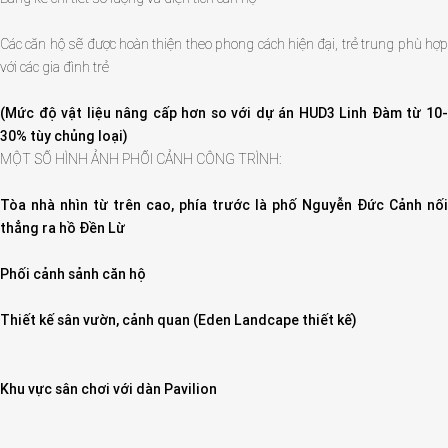
Các căn hộ sẽ được hoàn thiện theo phong cách hiện đại, trẻ trung phù hợp
với các gia đình trẻ
(Mức độ vật liệu nâng cấp hơn so với dự án HUD3 Linh Đàm từ 10-
30% tùy chủng loại)
MỘT SỐ HÌNH ẢNH PHỐI CẢNH CÔNG TRÌNH:
Tòa nhà nhìn từ trên cao, phía trước là phố Nguyễn Đức Cảnh nối
thẳng ra hồ Đền Lừ
Phối cảnh sảnh căn hộ
Thiết kế sân vườn, cảnh quan (Eden Landcape thiết kế)
Khu vực sân chơi với dàn Pavilion