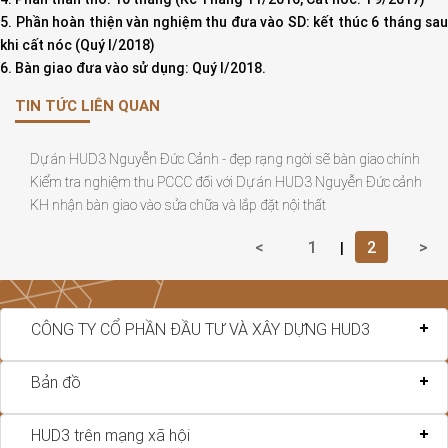
5. Phần hoàn thiện vàn nghiệm thu đưa vào SD: kết thúc 6 tháng sau
khi cất nóc (Quý I/2018)
6. Bàn giao đưa vào sử dụng: Quý I/2018.
TIN TỨC LIÊN QUAN
Dự án HUD3 Nguyễn Đức Cảnh - đẹp rạng ngời sẽ bàn giao chính
Kiểm tra nghiệm thu PCCC đối với Dự án HUD3 Nguyễn Đức cảnh
KH nhận bàn giao vào sửa chữa và lắp đặt nội thất
<
1
2
>
|
CÔNG TY CỔ PHẦN ĐẦU TƯ VÀ XÂY DỰNG HUD3
Bản đồ
HUD3 trên mạng xã hội