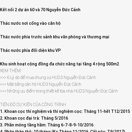
Kết nối 2 dự án 60 và 70 Nguyễn Đức Cảnh
Thác nước nơi cổng vào căn hộ
Thác nước phía trước sảnh khu văn phòng và thương mại
Thác nước phía đối diện khu VP
Khu sinh hoạt cộng đồng đa chức năng tại tầng 4 rộng 500m2
XEM THÊM:
>>> 6 Lý do để mua chung cư HUD3 Nguyễn Đức Cảnh
>>> Mặt bằng căn hộ HUD3 Nguyễn Đức Cảnh
>>> Những ưu điểm trong thiết kế tòa nhà HUD3 Nguyễn Đức Cảnh
TIẾN ĐỘ DỰ KIẾN CỦA CÔNG TRÌNH
1. Khoan cọc thí nghiệm và thí nghiệm cọc: Tháng 11-hết T12/2015
2. Khoan cọc đại trà: Tháng 5/2016
3. Phần móng tầng hầm: Tháng 6-7-8-9-10/2016
4. Phân thân thô: 10 tháng (Kc Tháng 11/2016, Cất nóc: T9/2017)