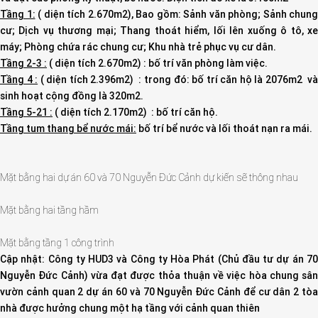
Tầng 1:
( diện tích 2.670m2), Bao gồm: Sảnh văn phòng; Sảnh chung
cư; Dịch vụ thương mại; Thang thoát hiểm, lối lên xuống ô tô, xe
máy; Phòng chứa rác chung cư; Khu nhà trẻ phục vụ cư dân.
Tầng 2-3 :
( diện tích 2.670m2) : bố trí văn phòng làm việc.
Tầng 4 :
( diện tích 2.396m2) : trong đó: bố trí căn hộ là 2076m2 v
sinh hoạt cộng đồng là 320m2.
Tầng 5-21 :
( diện tích 2.170m2) : bố trí căn hộ.
Tầng tum thang bể nước mái:
bố trí bể nước và lối thoát nạn ra mái.
Mặt bằng hai dự án 60 và 70 Nguyễn Đức Cảnh dự kiến sẽ thông nhau
Mặt bằng hai tầng hầm
Mặt bằng tầng 1 công trình
Cập nhật: Công ty HUD3 và Công ty Hòa Phát (Chủ đầu tư dự án 70
Nguyễn Đức Cảnh) vừa đạt được thỏa thuận về việc hòa chung sân
vườn cảnh quan 2 dự án 60 và 70 Nguyễn Đức Cảnh để cư dân 2 tòa
nhà được hưởng chung một hạ tầng với cảnh quan thiên